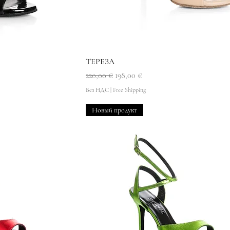
мотр
Быстрый просмотр
ТЕРЕЗА
Обычная цена
Цена со скидкой
220,00 €
198,00 €
Без НДС
|
Free Shipping
Новый продукт