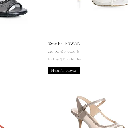
мотр
Быстрый просмотр
SS-MESH-SWAN
Обычная цена
Цена со скидкой
220,00 €
198,00 €
Без НДС
|
Free Shipping
Новый продукт