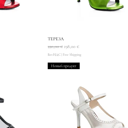
мотр
Быстрый просмотр
ТЕРЕЗА
Обычная цена
Цена со скидкой
220,00 €
198,00 €
Без НДС
|
Free Shipping
Новый продукт