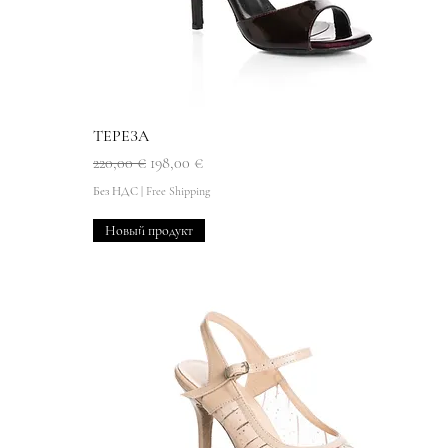
Быстрый просмотр
ТЕРЕЗА
Обычная цена
Цена со скидкой
220,00 €
198,00 €
Без НДС
|
Free Shipping
Новый продукт