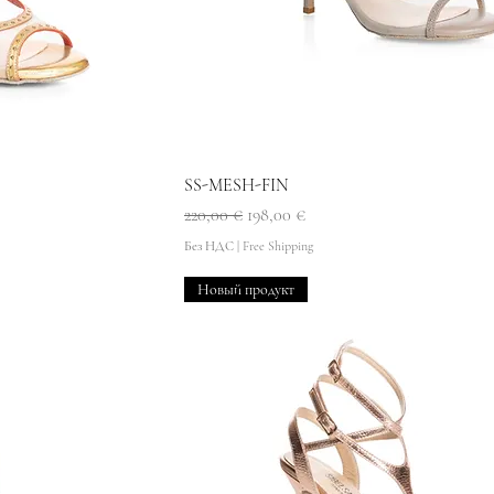
мотр
Быстрый просмотр
SS-MESH-FIN
Обычная цена
Цена со скидкой
220,00 €
198,00 €
Без НДС
|
Free Shipping
Новый продукт