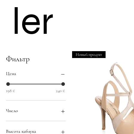
ler
Новый продукт
Фильтр
Цена
198 €
240 €
Число
Высота каблука