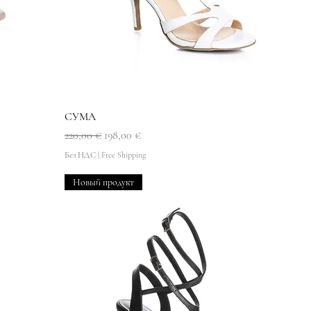
Быстрый просмотр
СУМА
Обычная цена
Цена со скидкой
220,00 €
198,00 €
Без НДС
|
Free Shipping
Новый продукт