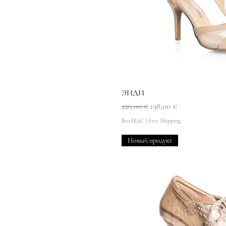
Быстрый прос
ЭНДИ
Обычная цена
Цена со скидкой
220,00 €
198,00 €
Без НДС
|
Free Shipping
Новый продукт