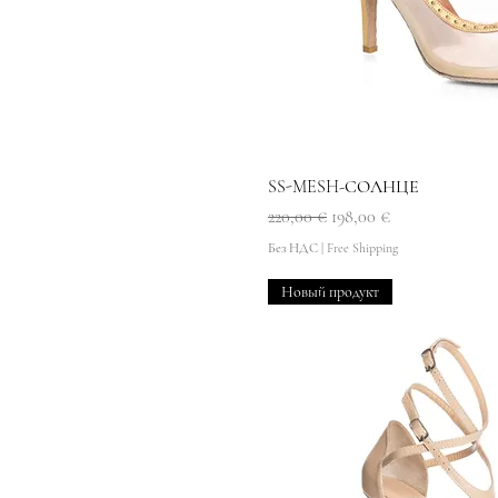
Быстрый прос
SS-MESH-СОЛНЦЕ
Обычная цена
Цена со скидкой
220,00 €
198,00 €
Без НДС
|
Free Shipping
Новый продукт