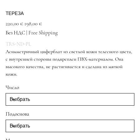
ТЕРЕЗА
Первоначальная
Спеццена
220,00 €
198,00 €
цена
Без НДС
|
Free Shipping
TRS-ND-PL
Асимметричный циферблат из светлой кожи телесного цвета,
с внутренней стороны подкреплен ПВХ-материалом. Она
высокого качества, не растягивается и сделана из мягкой
кожи.
Туфли цвета загара
Число
Подоснова