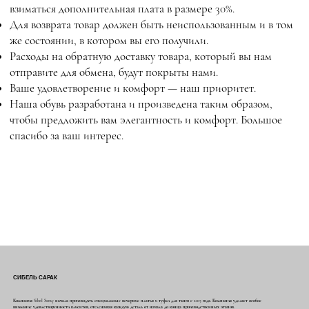
взиматься дополнительная плата в размере 30%.
Для возврата товар должен быть неиспользованным и в том
же состоянии, в котором вы его получили.
Расходы на обратную доставку товара, который вы нам
отправите для обмена, будут покрыты нами.
Ваше удовлетворение и комфорт — наш приоритет.
Наша обувь разработана и произведена таким образом,
чтобы предложить вам элегантность и комфорт. Большое
спасибо за ваш интерес.
СИБЕЛЬ САРАК
Компания Sibel Saraç начала производить специальные вечерние платья и туфли для танго с 2015 года. Компания уделяет особое
внимание удовлетворенности клиентов, отслеживая каждую деталь от начала до конца производственных этапов.