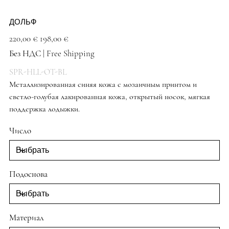
ДОЛЬФ
Первоначальная
Спеццена
220,00 €
198,00 €
цена
Без НДС
|
Free Shipping
SPR-HLL-OT-BL
Металлизированная синяя кожа с мозаичным принтом и
светло-голубая лакированная кожа, открытый носок, мягкая
поддержка лодыжки.
Синие туфли
Число
Подоснова
Материал