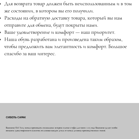
Для возврата товар должен быть неиспользованным и в том
же состоянии, в котором вы его получили.
Расходы на обратную доставку товара, который вы нам
отправите для обмена, будут покрыты нами.
Ваше удовлетворение и комфорт — наш приоритет.
Наша обувь разработана и произведена таким образом,
чтобы предложить вам элегантность и комфорт. Большое
спасибо за ваш интерес.
СИБЕЛЬ САРАК
Компания Sibel Saraç начала производить специальные вечерние платья и туфли для танго с 2015 года. Компания уделяет особое
внимание удовлетворенности клиентов, отслеживая каждую деталь от начала до конца производственных этапов.