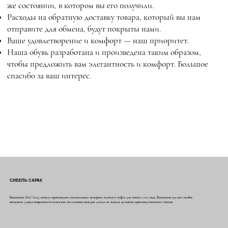
же состоянии, в котором вы его получили.
Расходы на обратную доставку товара, который вы нам
отправите для обмена, будут покрыты нами.
Ваше удовлетворение и комфорт — наш приоритет.
Наша обувь разработана и произведена таким образом,
чтобы предложить вам элегантность и комфорт. Большое
спасибо за ваш интерес.
СИБЕЛЬ САРАК
Компания Sibel Saraç начала производить специальные вечерние платья и туфли для танго с 2015 года. Компания уделяет особое
внимание удовлетворенности клиентов, отслеживая каждую деталь от начала до конца производственных этапов.