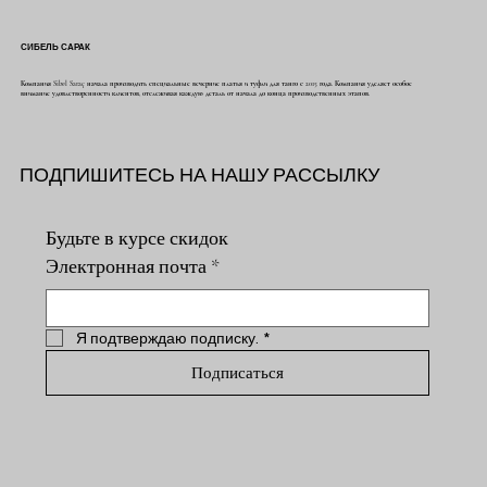
СИБЕЛЬ САРАК
Компания Sibel Saraç начала производить специальные вечерние платья и туфли для танго с 2015 года. Компания уделяет особое
внимание удовлетворенности клиентов, отслеживая каждую деталь от начала до конца производственных этапов.
ПОДПИШИТЕСЬ НА НАШУ РАССЫЛКУ
Будьте в курсе скидок
Электронная почта
*
Я подтверждаю подписку.
*
Подписаться