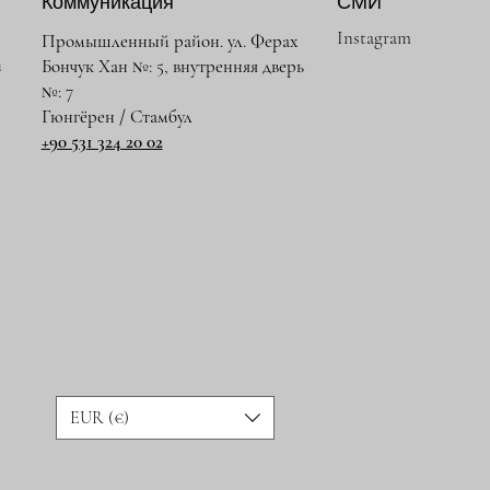
Коммуникация
СМИ
Instagram
Промышленный район. ул. Ферах
и
Бончук Хан №: 5, внутренняя дверь
№: 7
Гюнгёрен / Стамбул
+90 531 324 20 02
EUR (€)