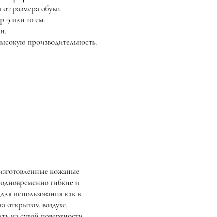
 от размера обуви.
 9 или 10 см.
н.
высокую производительность.
изготовленные кожаные
 одновременно гибкие и
для использования как в
а открытом воздухе.
ть на сухой поверхности.