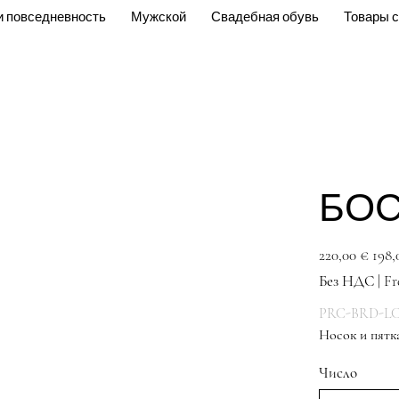
и повседневность
Мужской
Свадебная обувь
Товары с
БО
Первоначальная
Спецц
220,00 €
198,
цена
Без НДС
|
Fr
PRC-BRD-LC-
Носок и пятк
Число