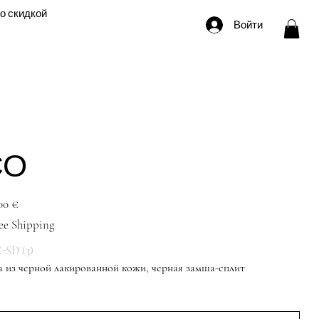
о скидкой
Войти
СО
ена
00 €
ee Shipping
SD (3)
а из черной лакированной кожи, черная замша-сплит