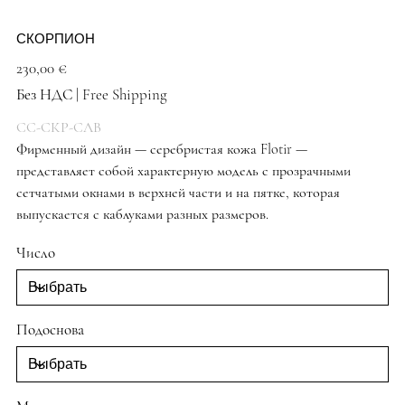
СКОРПИОН
Цена
230,00 €
Без НДС
|
Free Shipping
СС-СКР-СЛВ
Фирменный дизайн — серебристая кожа Flotir —
представляет собой характерную модель с прозрачными
сетчатыми окнами в верхней части и на пятке, которая
выпускается с каблуками разных размеров.
Отстойные туфли
Число
Подоснова