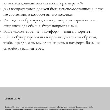
взиматься дополнительная плата в размере 30%.
Для возврата товар должен быть неиспользованным и в том
же состоянии, в котором вы его получили.
Расходы на обратную доставку товара, который вы нам
отправите для обмена, будут покрыты нами.
Ваше удовлетворение и комфорт — наш приоритет.
Наша обувь разработана и произведена таким образом,
чтобы предложить вам элегантность и комфорт. Большое
спасибо за ваш интерес.
СИБЕЛЬ САРАК
Компания Sibel Saraç начала производить специальные вечерние платья и туфли для танго с 2015 года. Компания уделяет особое
внимание удовлетворенности клиентов, отслеживая каждую деталь от начала до конца производственных этапов.