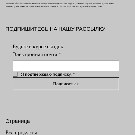
Компания Sibel Saraç начала производить специальные вечерние платья и туфли для танго с 2015 года. Компания уделяет особое
внимание удовлетворенности клиентов, отслеживая каждую деталь от начала до конца производственных этапов.
ПОДПИШИТЕСЬ НА НАШУ РАССЫЛКУ
Будьте в курсе скидок
Электронная почта
*
Я подтверждаю подписку.
*
Подписаться
Страница
Все продукты