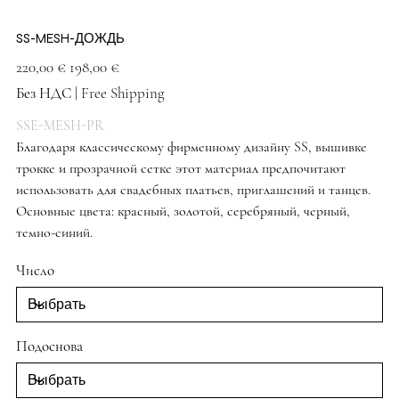
SS-MESH-ДОЖДЬ
Первоначальная
Спеццена
220,00 €
198,00 €
цена
Без НДС
|
Free Shipping
SSE-MESH-PR
Благодаря классическому фирменному дизайну SS, вышивке
трокке и прозрачной сетке этот материал предпочитают
использовать для свадебных платьев, приглашений и танцев.
Основные цвета: красный, золотой, серебряный, черный,
темно-синий.
Туфли бежевого цвета
Число
Подоснова