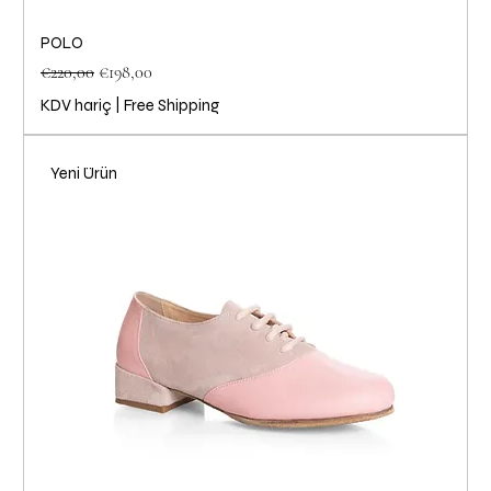
POLO
Normal Fiyat
İndirimli Fiyat
€220,00
€198,00
KDV hariç
|
Free Shipping
Yeni Ürün