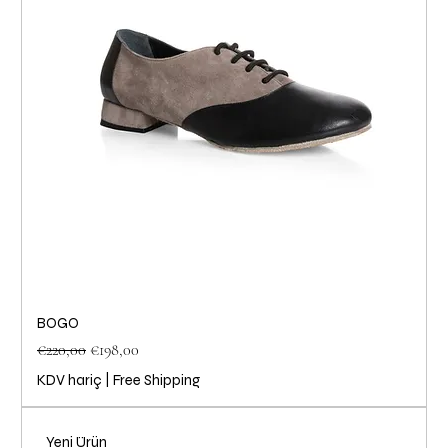
BOGO
Normal Fiyat
İndirimli Fiyat
€220,00
€198,00
KDV hariç
|
Free Shipping
Yeni Ürün