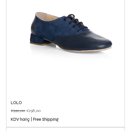
LOLO
Normal Fiyat
İndirimli Fiyat
€220,00
€198,00
KDV hariç
|
Free Shipping