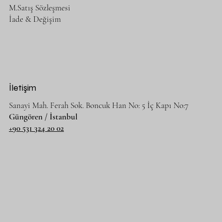
M.Satış Sözleşmesi
İade & Değişim
BOOTS
Normal Fiyat
İndirimli Fiyat
€220,00
€198,00
KDV hariç
|
Free Shipping
İletişim
Yeni Ürün
Sanayi Mah. Ferah Sok. Boncuk Han No: 5 İç Kapı No:7
Güngören / İstanbul
+90 531 324 20 02