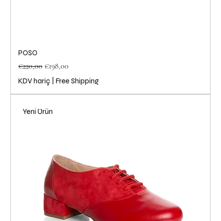
POSO
Normal Fiyat
İndirimli Fiyat
€220,00
€198,00
KDV hariç
|
Free Shipping
Yeni Ürün