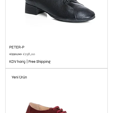
PETER-P
Normal Fiyat
İndirimli Fiyat
€220,00
€198,00
KDV hariç
|
Free Shipping
Yeni Ürün