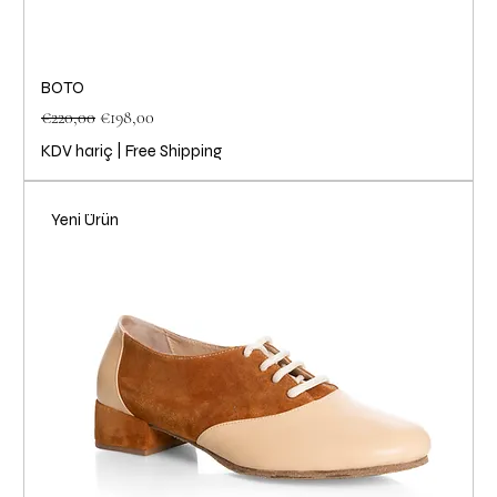
BOTO
Normal Fiyat
İndirimli Fiyat
€220,00
€198,00
KDV hariç
|
Free Shipping
Yeni Ürün