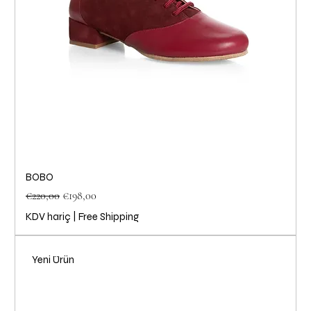
BOBO
Normal Fiyat
İndirimli Fiyat
€220,00
€198,00
KDV hariç
|
Free Shipping
Yeni Ürün