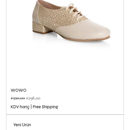
WOWO
Normal Fiyat
İndirimli Fiyat
€220,00
€198,00
KDV hariç
|
Free Shipping
Yeni Ürün