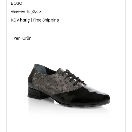
BOSO
Normal Fiyat
İndirimli Fiyat
€220,00
€198,00
KDV hariç
|
Free Shipping
Yeni Ürün