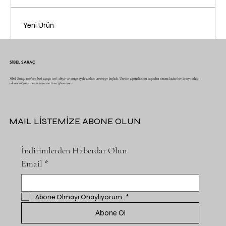
Yeni Ürün
SİBEL SARAÇ
Sibel Saraç, 2015’den beri ayağa özel abiye ve tango ayakkabıları üretmeye başladı. Üretim aşamalarının başından sonuna kadar her detayı takip
ederek müşteri memnuniyetine özen gösteriyor.
MAIL LİSTEMİZE ABONE OLUN
İndirimlerden Haberdar Olun
Email
*
Abone Olmayı Onaylıyorum.
*
Abone Ol
BOOTS