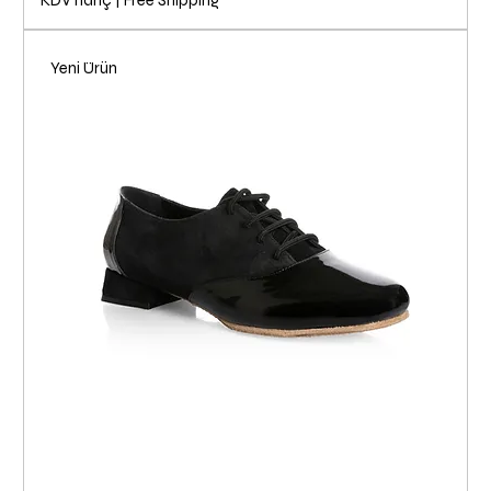
KDV hariç
|
Free Shipping
Yeni Ürün