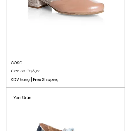
COSO
Normal Fiyat
İndirimli Fiyat
€220,00
€198,00
KDV hariç
|
Free Shipping
Yeni Ürün