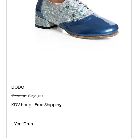
DODO
Normal Fiyat
İndirimli Fiyat
€220,00
€198,00
KDV hariç
|
Free Shipping
Yeni Ürün