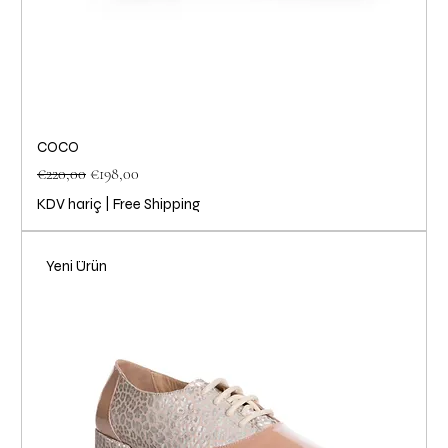
COCO
Normal Fiyat
İndirimli Fiyat
€220,00
€198,00
KDV hariç
|
Free Shipping
Yeni Ürün