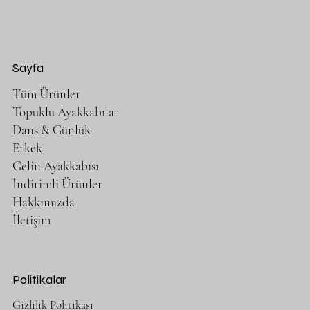
Normal Fiyat
İndirimli Fiyat
€220,00
€198,00
KDV hariç
|
Free Shipping
Sayfa
Yeni Ürün
Tüm Ürünler
Topuklu Ayakkabılar
Dans & Günlük
Erkek
Gelin Ayakkabısı
İndirimli Ürünler
Hakkımızda
İletişim
Politikalar
Gizlilik Politikası