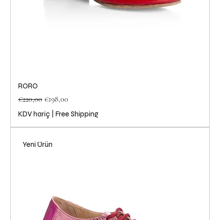
RORO
Normal Fiyat
İndirimli Fiyat
€220,00
€198,00
KDV hariç
|
Free Shipping
Yeni Ürün