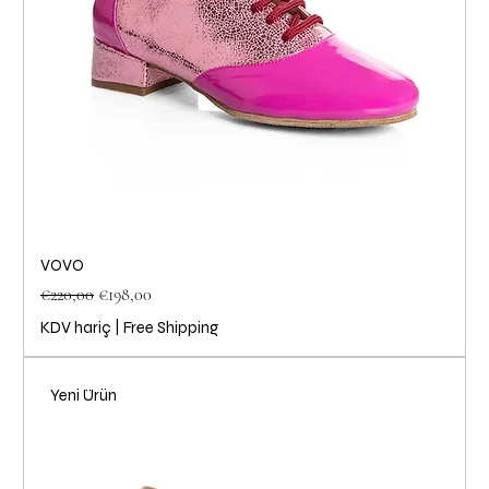
VOVO
Normal Fiyat
İndirimli Fiyat
€220,00
€198,00
KDV hariç
|
Free Shipping
Yeni Ürün