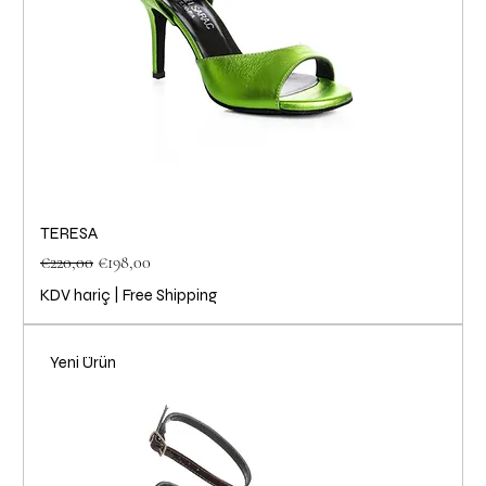
TERESA
Normal Fiyat
İndirimli Fiyat
€220,00
€198,00
KDV hariç
|
Free Shipping
Yeni Ürün