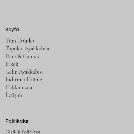
Normal Fiyat
İndirimli Fiyat
€220,00
€198,00
KDV hariç
|
Free Shipping
Sayfa
Yeni Ürün
Tüm Ürünler
Topuklu Ayakkabılar
Dans & Günlük
Erkek
Gelin Ayakkabısı
İndirimli Ürünler
Hakkımızda
İletişim
Politikalar
Gizlilik Politikası