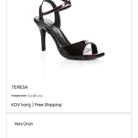
TERESA
Normal Fiyat
İndirimli Fiyat
€220,00
€198,00
KDV hariç
|
Free Shipping
Yeni Ürün