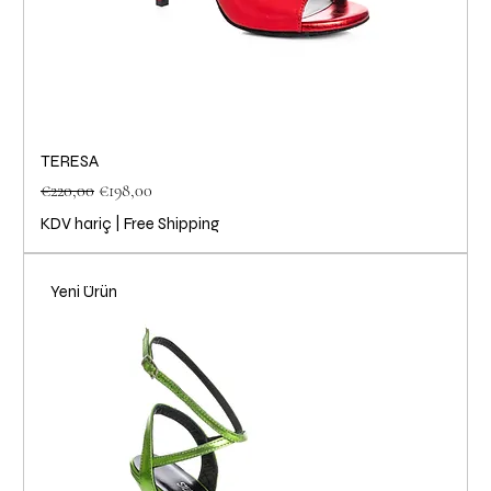
TERESA
Normal Fiyat
İndirimli Fiyat
€220,00
€198,00
KDV hariç
|
Free Shipping
Yeni Ürün