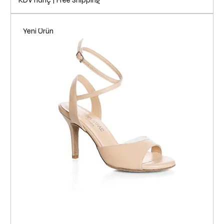
KDV hariç
|
Free Shipping
Yeni Ürün