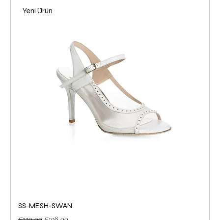
Yeni Ürün
SS-MESH-SWAN
Normal Fiyat
İndirimli Fiyat
€220,00
€198,00