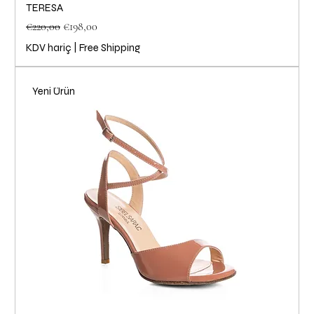
TERESA
Normal Fiyat
İndirimli Fiyat
€220,00
€198,00
KDV hariç
|
Free Shipping
Yeni Ürün