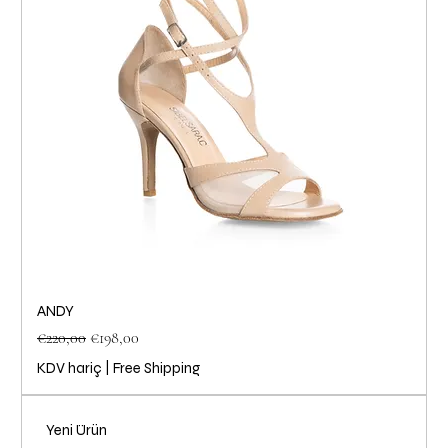
ANDY
Normal Fiyat
İndirimli Fiyat
€220,00
€198,00
KDV hariç
|
Free Shipping
Yeni Ürün