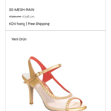
SS-MESH-RAIN
Normal Fiyat
İndirimli Fiyat
€220,00
€198,00
KDV hariç
|
Free Shipping
Yeni Ürün