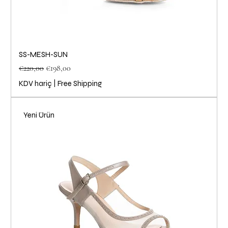
SS-MESH-SUN
Normal Fiyat
İndirimli Fiyat
€220,00
€198,00
KDV hariç
|
Free Shipping
Yeni Ürün