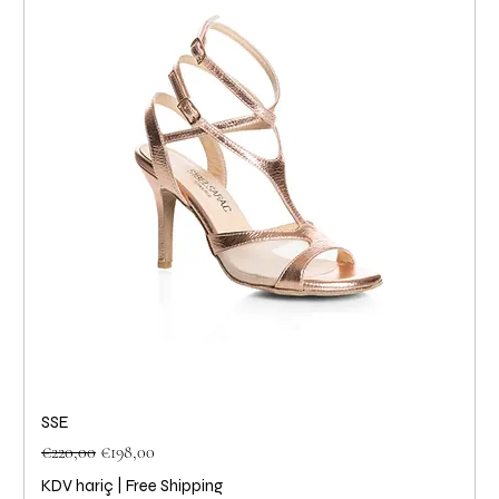
SSE
Normal Fiyat
İndirimli Fiyat
€220,00
€198,00
KDV hariç
|
Free Shipping