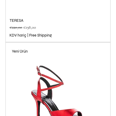
TERESA
Normal Fiyat
İndirimli Fiyat
€220,00
€198,00
KDV hariç
|
Free Shipping
Yeni Ürün