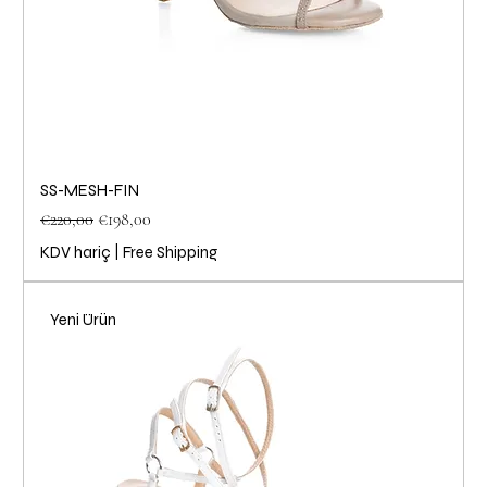
SS-MESH-FIN
Normal Fiyat
İndirimli Fiyat
€220,00
€198,00
KDV hariç
|
Free Shipping
Yeni Ürün