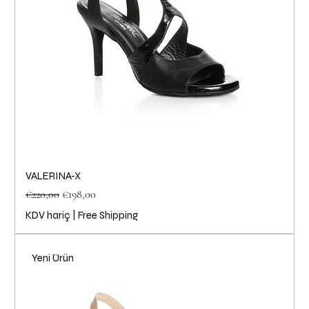
VALERINA-X
Normal Fiyat
İndirimli Fiyat
€220,00
€198,00
KDV hariç
|
Free Shipping
Yeni Ürün