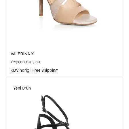
VALERINA-X
Normal Fiyat
İndirimli Fiyat
€230,00
€207,00
KDV hariç
|
Free Shipping
Yeni Ürün