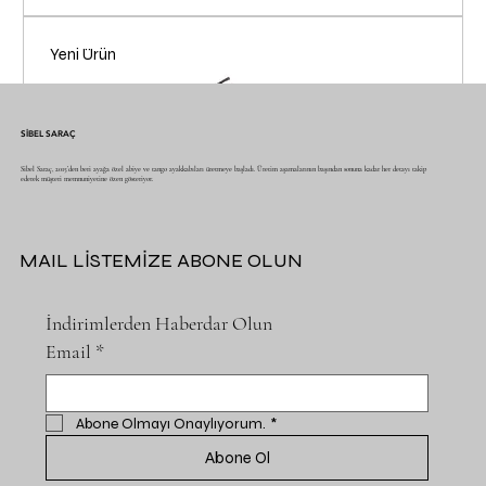
Yeni Ürün
SİBEL SARAÇ
Sibel Saraç, 2015’den beri ayağa özel abiye ve tango ayakkabıları üretmeye başladı. Üretim aşamalarının başından sonuna kadar her detayı takip
ederek müşteri memnuniyetine özen gösteriyor.
MAIL LİSTEMİZE ABONE OLUN
İndirimlerden Haberdar Olun
Email
*
Abone Olmayı Onaylıyorum.
*
Abone Ol
SSE