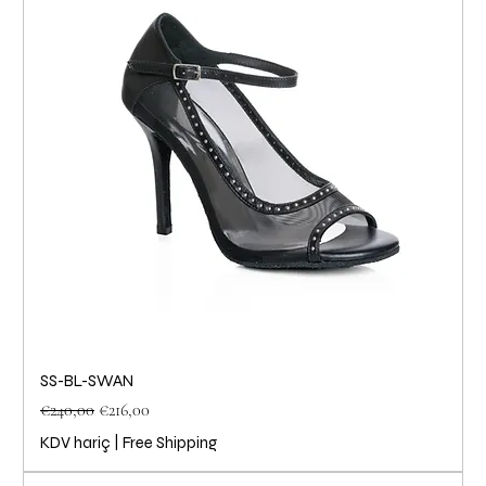
SS-BL-SWAN
Normal Fiyat
İndirimli Fiyat
€240,00
€216,00
KDV hariç
|
Free Shipping