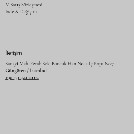
M.Satış Sözleşmesi
İade & Değişim
NEDA
Normal Fiyat
İndirimli Fiyat
€220,00
€198,00
KDV hariç
|
Free Shipping
İletişim
Yeni Ürün
Sanayi Mah. Ferah Sok. Boncuk Han No: 5 İç Kapı No:7
Güngören / İstanbul
+90 531 324 20 02