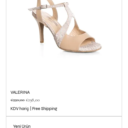
VALERINA
Normal Fiyat
İndirimli Fiyat
€220,00
€198,00
KDV hariç
|
Free Shipping
Yeni Ürün