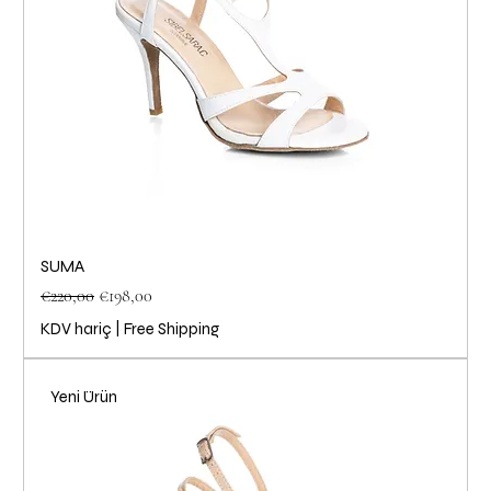
SUMA
Normal Fiyat
İndirimli Fiyat
€220,00
€198,00
KDV hariç
|
Free Shipping
Yeni Ürün