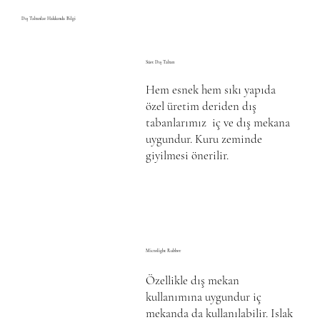
Dış Tabanlar Hakkında Bilgi
Süet Dış Taban
Hem esnek hem sıkı yapıda
özel üretim deriden dış
tabanlarımız iç ve dış mekana
uygundur. Kuru zeminde
giyilmesi önerilir.
Microlight Rubber
Özellikle dış mekan
kullanımına uygundur iç
mekanda da kullanılabilir. Islak