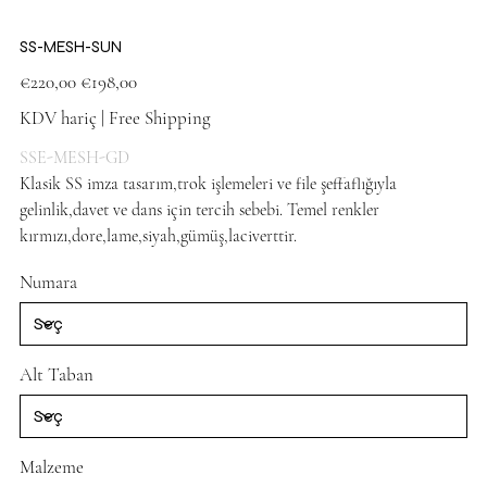
SS-MESH-SUN
Orijinal
İndirimli
€220,00
€198,00
fiyat
fiyat
KDV hariç
|
Free Shipping
SSE-MESH-GD
Klasik SS imza tasarım,trok işlemeleri ve file şeffaflığıyla
gelinlik,davet ve dans için tercih sebebi. Temel renkler
kırmızı,dore,lame,siyah,gümüş,laciverttir.
Dore Gold Shoes
Numara
Alt Taban
Malzeme