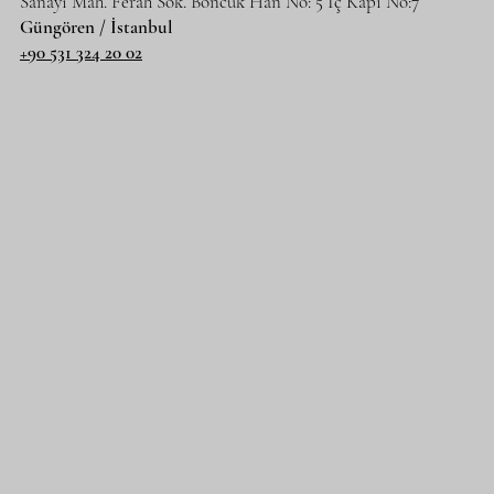
Sanayi Mah. Ferah Sok. Boncuk Han No: 5 İç Kapı No:7
Güngören / İstanbul
+90 531 324 20 02