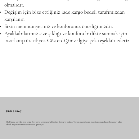
olmalıdır.
Değişim için bize ettiğiniz iade kargo bedeli tarafımızdan
karşılanır.
Sizin memnuniyetiniz ve konforunuz önceliğimizdir.
Ayakkabılarımız size şıklığı ve konforu birlikte sunmak için
tasarlanıp üretiliyor. Gösterdiğiniz ilgiye çok teşekkür ederiz.
SİBEL SARAÇ
Sibel Saraç, 2015’den beri ayağa özel abiye ve tango ayakkabıları üretmeye başladı. Üretim aşamalarının başından sonuna kadar her detayı takip
ederek müşteri memnuniyetine özen gösteriyor.