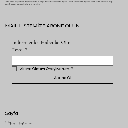
Sibel Saraç, 2015’den beri ayağa özel abiye ve tango ayakkabıları üretmeye başladı. Üretim aşamalarının başından sonuna kadar her detayı takip
ederek müşteri memnuniyetine özen gösteriyor.
MAIL LİSTEMİZE ABONE OLUN
İndirimlerden Haberdar Olun
Email
*
Abone Olmayı Onaylıyorum.
*
Abone Ol
Sayfa
Tüm Ürünler