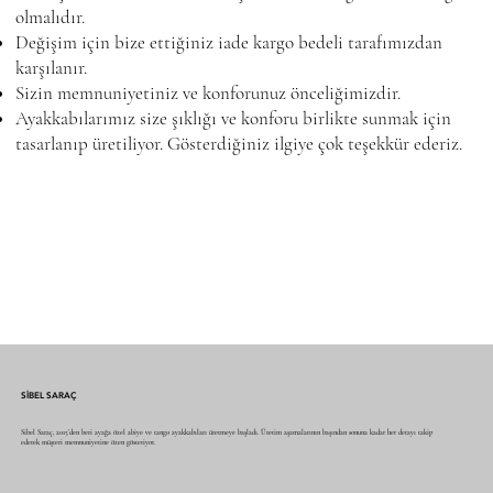
olmalıdır.
Değişim için bize ettiğiniz iade kargo bedeli tarafımızdan
karşılanır.
Sizin memnuniyetiniz ve konforunuz önceliğimizdir.
Ayakkabılarımız size şıklığı ve konforu birlikte sunmak için
tasarlanıp üretiliyor. Gösterdiğiniz ilgiye çok teşekkür ederiz.
SİBEL SARAÇ
Sibel Saraç, 2015’den beri ayağa özel abiye ve tango ayakkabıları üretmeye başladı. Üretim aşamalarının başından sonuna kadar her detayı takip
ederek müşteri memnuniyetine özen gösteriyor.