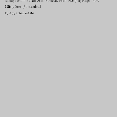
Sanayi Mah. Ferah Sok. Boncuk Han No: 5 İç Kapı No:7
Güngören / İstanbul
+90 531 324 20 02