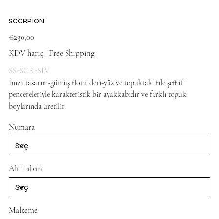
SCORPION
Fiyat
€230,00
KDV hariç
|
Free Shipping
SS-SCR-SLV
İmza tasarım-gümüş flotır deri-yüz ve topuktaki file şeffaf
pencereleriyle karakteristik bir ayakkabıdır ve farklı topuk
boylarında üretilir.
Lame shoes
Numara
Alt Taban
Malzeme