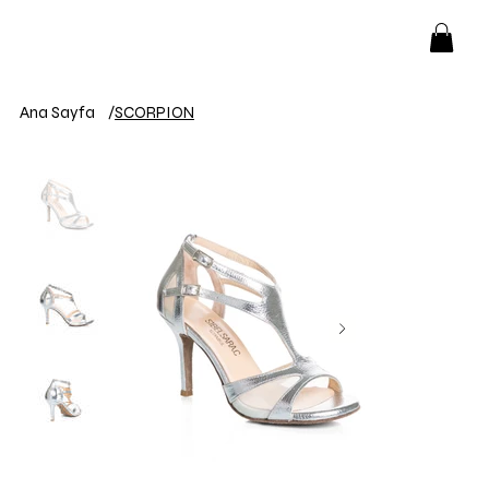
Ana Sayfa
/
SCORPION