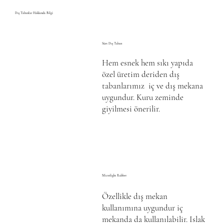
Dış Tabanlar Hakkında Bilgi
Süet Dış Taban
Hem esnek hem sıkı yapıda
özel üretim deriden dış
tabanlarımız iç ve dış mekana
uygundur. Kuru zeminde
giyilmesi önerilir.
Microlight Rubber
Özellikle dış mekan
kullanımına uygundur iç
mekanda da kullanılabilir. Islak