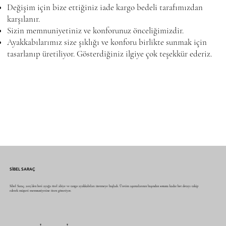
Değişim için bize ettiğiniz iade kargo bedeli tarafımızdan
karşılanır.
Sizin memnuniyetiniz ve konforunuz önceliğimizdir.
Ayakkabılarımız size şıklığı ve konforu birlikte sunmak için
tasarlanıp üretiliyor. Gösterdiğiniz ilgiye çok teşekkür ederiz.
SİBEL SARAÇ
Sibel Saraç, 2015’den beri ayağa özel abiye ve tango ayakkabıları üretmeye başladı. Üretim aşamalarının başından sonuna kadar her detayı takip
ederek müşteri memnuniyetine özen gösteriyor.