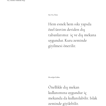
Dış Tabanlar Hakkında Bilgi
Süet Dış Taban
Hem esnek hem sıkı yapıda
özel üretim deriden dış
tabanlarımız iç ve dış mekana
uygundur. Kuru zeminde
giyilmesi önerilir.
Microlight Rubber
Özellikle dış mekan
kullanımına uygundur iç
mekanda da kullanılabilir. Islak
zeminde giyilebilir.