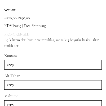
WOWO
Orijinal
İndirimli
€220,00
€198,00
fiyat
fiyat
KDV hariç
|
Free Shipping
PRC-CRM-GLD
Açık krem deri burun ve topuklar, mozaik 3 boyutlu baskılı altın
renkli deri
Beige Shoes
Numara
Alt Taban
Malzeme