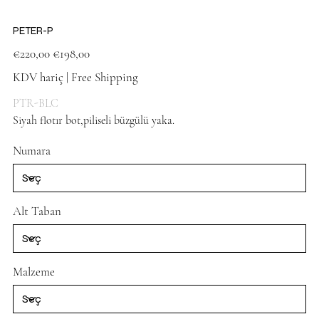
PETER-P
Orijinal
İndirimli
€220,00
€198,00
fiyat
fiyat
KDV hariç
|
Free Shipping
PTR-BLC
Siyah flotır bot,piliseli büzgülü yaka.
Black Shoes
Numara
Alt Taban
Malzeme