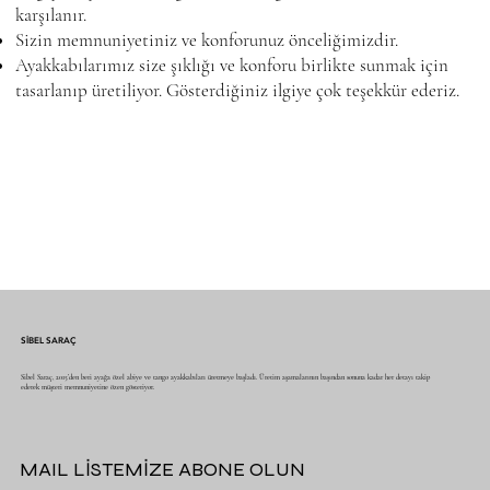
karşılanır.
Sizin memnuniyetiniz ve konforunuz önceliğimizdir.
Ayakkabılarımız size şıklığı ve konforu birlikte sunmak için
tasarlanıp üretiliyor. Gösterdiğiniz ilgiye çok teşekkür ederiz.
SİBEL SARAÇ
Sibel Saraç, 2015’den beri ayağa özel abiye ve tango ayakkabıları üretmeye başladı. Üretim aşamalarının başından sonuna kadar her detayı takip
ederek müşteri memnuniyetine özen gösteriyor.
MAIL LİSTEMİZE ABONE OLUN