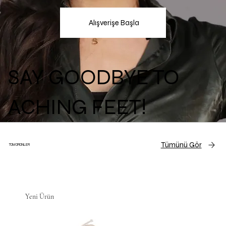
Alışverişe Başla
SAY GOODBYE TO
ACHING FEET!
Tümünü Gör
TÜM ÜRÜNLER
Yeni Ürün