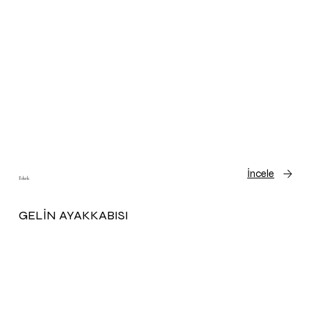
İncele
Erkek
GELİN AYAKKABISI