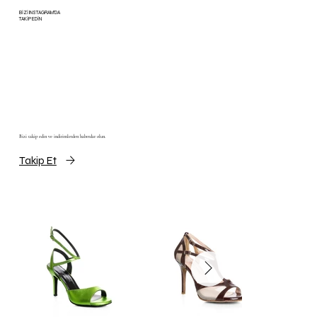
BİZİ INSTAGRAM'DA
TAKİP EDİN
Bizi takip edin ve indirimlerden haberdar olun.
Takip Et