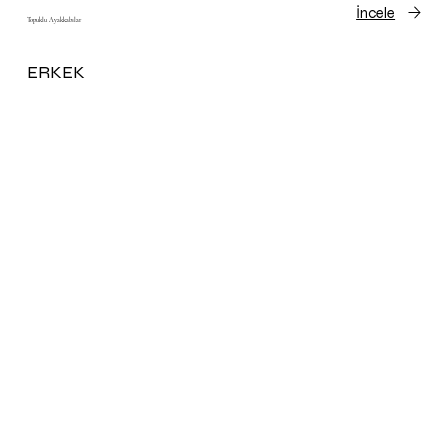
İncele
Topuklu Ayakkabılar
ERKEK