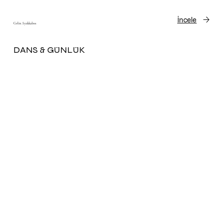
İncele
Gelin Ayakkabısı
DANS & GÜNLÜK