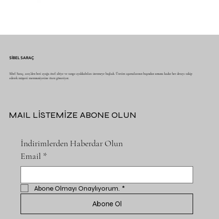
SİBEL SARAÇ
Sibel Saraç, 2015’den beri ayağa özel abiye ve tango ayakkabıları üretmeye başladı. Üretim aşamalarının başından sonuna kadar her detayı takip
ederek müşteri memnuniyetine özen gösteriyor.
MAIL LİSTEMİZE ABONE OLUN
İndirimlerden Haberdar Olun
Email
*
Abone Olmayı Onaylıyorum.
*
Abone Ol