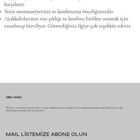
karşılanır.
Sizin memnuniyetiniz ve konforunuz önceliğimizdir.
Ayakkabılarımız size şıklığı ve konforu birlikte sunmak için
tasarlanıp üretiliyor. Gösterdiğiniz ilgiye çok teşekkür ederiz.
SİBEL SARAÇ
Sibel Saraç, 2015’den beri ayağa özel abiye ve tango ayakkabıları üretmeye başladı. Üretim aşamalarının başından sonuna kadar her detayı takip
ederek müşteri memnuniyetine özen gösteriyor.
MAIL LİSTEMİZE ABONE OLUN