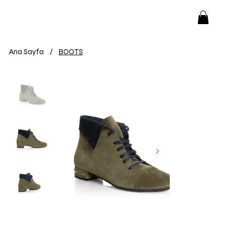
Ana Sayfa
/
BOOTS