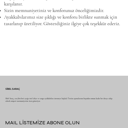
karşılanır.
Sizin memnuniyetiniz ve konforunuz önceliğimizdir.
Ayakkabılarımız size şıklığı ve konforu birlikte sunmak için
tasarlanıp üretiliyor. Gösterdiğiniz ilgiye çok teşekkür ederiz.
SİBEL SARAÇ
Sibel Saraç, 2015’den beri ayağa özel abiye ve tango ayakkabıları üretmeye başladı. Üretim aşamalarının başından sonuna kadar her detayı takip
ederek müşteri memnuniyetine özen gösteriyor.
MAIL LİSTEMİZE ABONE OLUN