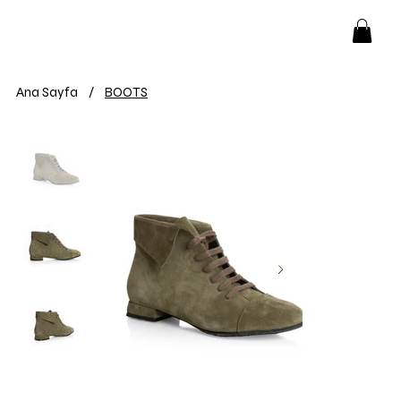
Ana Sayfa
/
BOOTS