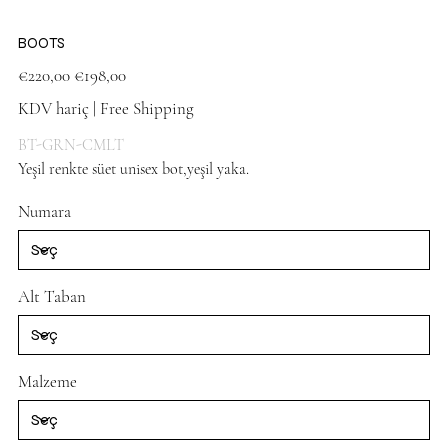
BOOTS
Orijinal
İndirimli
€220,00
€198,00
fiyat
fiyat
KDV hariç
|
Free Shipping
BT-GRN-CMLT
Yeşil renkte süet unisex bot,yeşil yaka.
khaki shoes
Numara
Alt Taban
Malzeme