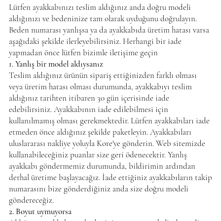
Lütfen ayakkabınızı teslim aldığınız anda doğru modeli
aldığınızı ve bedeninize tam olarak uyduğunu doğrulayın.
Beden numarası yanlışsa ya da ayakkabıda üretim hatası varsa
aşağıdaki şekilde ilerleyebilirsiniz. Herhangi bir iade
yapmadan önce lütfen bizimle iletişime geçin
1. Yanlış bir model aldıysanız
Teslim aldığınız ürünün sipariş ettiğinizden farklı olması
veya üretim hatası olması durumunda, ayakkabıyı teslim
aldığınız tarihten itibaren 30 gün içerisinde iade
edebilirsiniz. Ayakkabının iade edilebilmesi için
kullanılmamış olması gerekmektedir. Lütfen ayakkabıları iade
etmeden önce aldığınız şekilde paketleyin. Ayakkabıları
uluslararası nakliye yoluyla Kore'ye gönderin. Web sitemizde
kullanabileceğiniz puanlar size geri ödenecektir. Yanlış
ayakkabı göndermemiz durumunda, bildirimin ardından
derhal üretime başlayacağız. İade ettiğiniz ayakkabıların takip
numarasını bize gönderdiğiniz anda size doğru modeli
göndereceğiz.
2. Boyut uymuyorsa