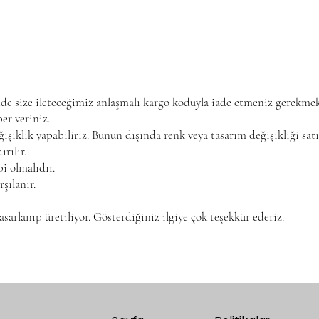
nde size ileteceğimiz anlaşmalı kargo koduyla iade etmeniz gerekme
er veriniz.
şiklik yapabiliriz. Bunun dışında renk veya tasarım değişikliği sat
rılır.
bi olmalıdır.
rşılanır.
sarlanıp üretiliyor. Gösterdiğiniz ilgiye çok teşekkür ederiz.