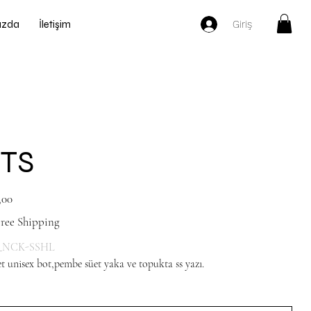
Giriş
ızda
İletişim
TS
,00
ree Shipping
_NCK-SSHL
et unisex bot,pembe süet yaka ve topukta ss yazı.
Navy blue