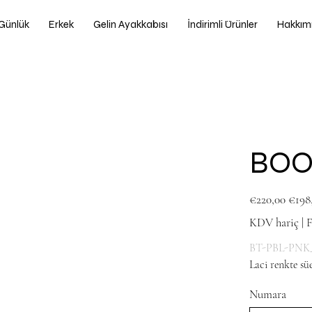
Günlük
Erkek
Gelin Ayakkabısı
İndirimli Ürünler
Hakkım
BOO
Orijinal
İndirimli
€220,00
€198
fiyat
fiyat
KDV hariç
|
F
BT-PBL-PNK
Laci renkte sü
Numara