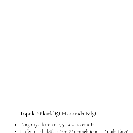
Topuk Yüksekliği Hakkında Bilgi
Tango ayakkabıları 7.5 , 9 ve 10 cm'dir.
Lütfen nasıl ölçüleceğini öğrenmek için aşağıdaki fotoğra