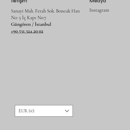
İletişim
Medya
Instagram
Sanayi Mah. Ferah Sok. Boncuk Han
No: 5 İç Kapı No:7
Güngören / İstanbul
+90 531 324 20 02
EUR (€)