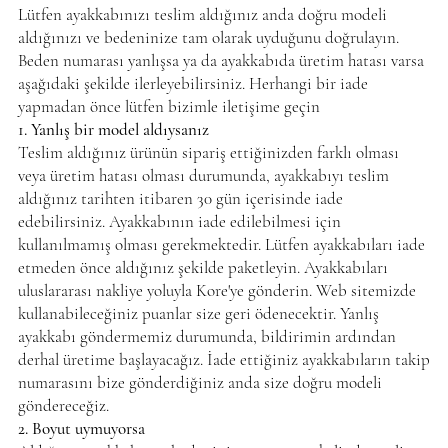
Lütfen ayakkabınızı teslim aldığınız anda doğru modeli
aldığınızı ve bedeninize tam olarak uyduğunu doğrulayın.
Beden numarası yanlışsa ya da ayakkabıda üretim hatası varsa
aşağıdaki şekilde ilerleyebilirsiniz. Herhangi bir iade
yapmadan önce lütfen bizimle iletişime geçin
1. Yanlış bir model aldıysanız
Teslim aldığınız ürünün sipariş ettiğinizden farklı olması
veya üretim hatası olması durumunda, ayakkabıyı teslim
aldığınız tarihten itibaren 30 gün içerisinde iade
edebilirsiniz. Ayakkabının iade edilebilmesi için
kullanılmamış olması gerekmektedir. Lütfen ayakkabıları iade
etmeden önce aldığınız şekilde paketleyin. Ayakkabıları
uluslararası nakliye yoluyla Kore'ye gönderin. Web sitemizde
kullanabileceğiniz puanlar size geri ödenecektir. Yanlış
ayakkabı göndermemiz durumunda, bildirimin ardından
derhal üretime başlayacağız. İade ettiğiniz ayakkabıların takip
numarasını bize gönderdiğiniz anda size doğru modeli
göndereceğiz.
2. Boyut uymuyorsa