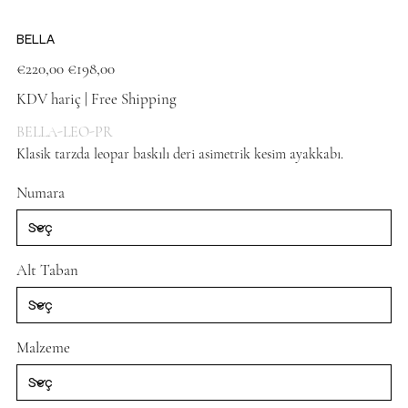
BELLA
Orijinal
İndirimli
€220,00
€198,00
fiyat
fiyat
KDV hariç
|
Free Shipping
BELLA-LEO-PR
Klasik tarzda leopar baskılı deri asimetrik kesim ayakkabı.
Silver
Numara
Alt Taban
Malzeme