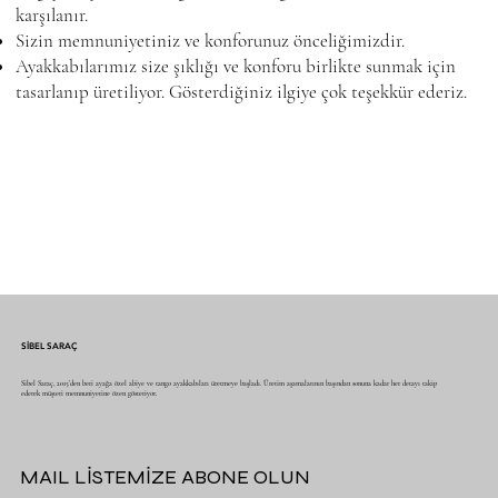
karşılanır.
Sizin memnuniyetiniz ve konforunuz önceliğimizdir.
Ayakkabılarımız size şıklığı ve konforu birlikte sunmak için
tasarlanıp üretiliyor. Gösterdiğiniz ilgiye çok teşekkür ederiz.
SİBEL SARAÇ
Sibel Saraç, 2015’den beri ayağa özel abiye ve tango ayakkabıları üretmeye başladı. Üretim aşamalarının başından sonuna kadar her detayı takip
ederek müşteri memnuniyetine özen gösteriyor.
MAIL LİSTEMİZE ABONE OLUN