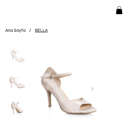
Ana Sayfa
/
BELLA