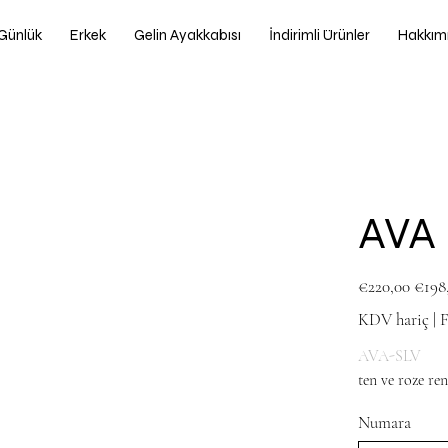
Günlük
Erkek
Gelin Ayakkabısı
İndirimli Ürünler
Hakkım
AVA
Orijinal
İndirimli
€220,00
€198
fiyat
fiyat
KDV hariç
|
F
AVA-SLV
ten ve roze ren
Numara