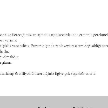
nde size ileteceğimiz anlaşmalı kargo koduyla iade etmeniz gerekme
er veriniz.
şiklik yapabiliriz. Bunun dışında renk veya tasarım değişikliği sat
rılır.
bi olmalıdır.
rşılanır.
sarlanıp üretiliyor. Gösterdiğiniz ilgiye çok teşekkür ederiz.