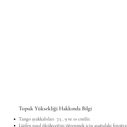
Topuk Yüksekliği Hakkında Bilgi
Tango ayakkabıları 7.5 , 9 ve 10 cm'dir.
Lütfen nasıl ölçüleceğini öğrenmek için aşağıdaki fotoğra