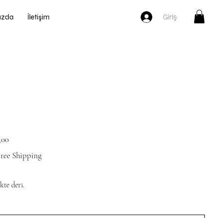
Giriş
ızda
İletişim
,00
ree Shipping
kte deri.
Silver shoes