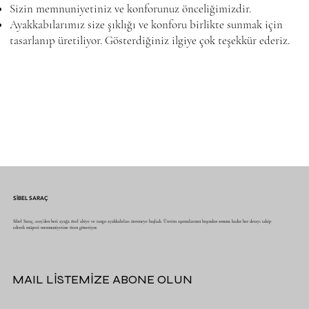
Sizin memnuniyetiniz ve konforunuz önceliğimizdir.
Ayakkabılarımız size şıklığı ve konforu birlikte sunmak için
tasarlanıp üretiliyor. Gösterdiğiniz ilgiye çok teşekkür ederiz.
SİBEL SARAÇ
Sibel Saraç, 2015’den beri ayağa özel abiye ve tango ayakkabıları üretmeye başladı. Üretim aşamalarının başından sonuna kadar her detayı takip
ederek müşteri memnuniyetine özen gösteriyor.
MAIL LİSTEMİZE ABONE OLUN