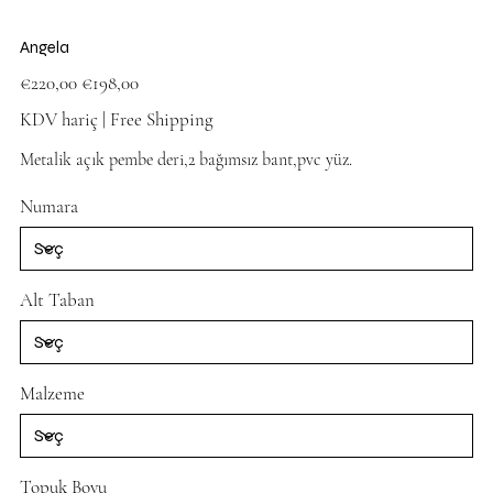
Angela
Orijinal
İndirimli
€220,00
€198,00
fiyat
fiyat
KDV hariç
|
Free Shipping
Metalik açık pembe deri,2 bağımsız bant,pvc yüz.
Pink shoes
Numara
Alt Taban
Malzeme
Topuk Boyu