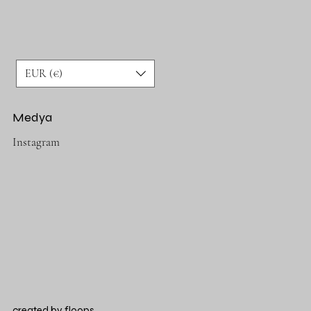
EUR (€)
Medya
Instagram
created by
floops.