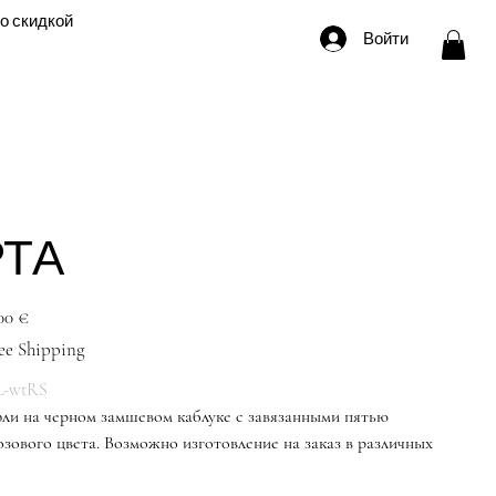
о скидкой
Войти
ТА
ена
00 €
ee Shipping
-wtRS
ли на черном замшевом каблуке с завязанными пятью
зового цвета. Возможно изготовление на заказ в различных
ые туфли