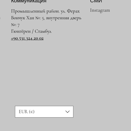
Коммуникация
СМИ
Instagram
Промышленный район. ул. Ферах
и
Бончук Хан №: 5, внутренняя дверь
№: 7
Гюнгёрен / Стамбул
+90 531 324 20 02
EUR (€)