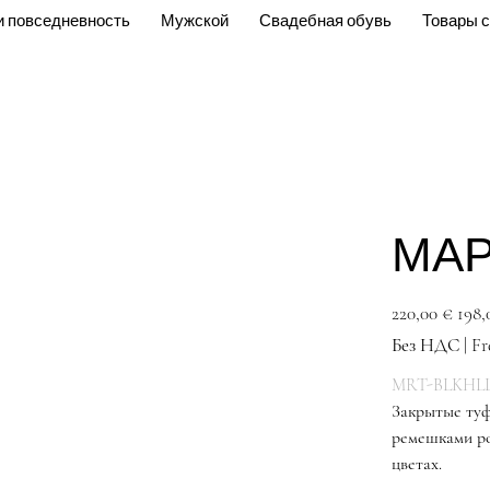
и повседневность
Мужской
Свадебная обувь
Товары с
МАР
Первоначальная
Спецц
220,00 €
198,
цена
Без НДС
|
Fr
MRT-BLKHLL
Закрытые туф
ремешками ро
цветах.
Розов