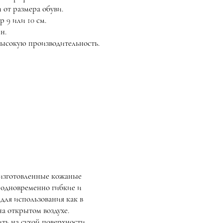
 от размера обуви.
 9 или 10 см.
н.
высокую производительность.
изготовленные кожаные
 одновременно гибкие и
для использования как в
а открытом воздухе.
ть на сухой поверхности.