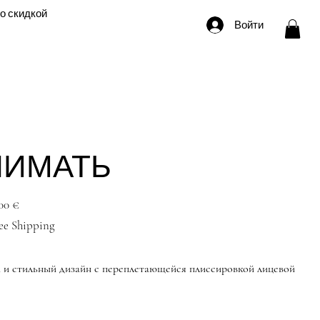
о скидкой
Войти
НИМАТЬ
ена
00 €
ee Shipping
 и стильный дизайн с переплетающейся плиссировкой лицевой
ли цвета загара