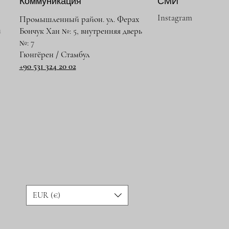
Коммуникация
СМИ
Instagram
Промышленный район. ул. Ферах
и
Бончук Хан №: 5, внутренняя дверь
№: 7
Гюнгёрен / Стамбул
+90 531 324 20 02
EUR (€)