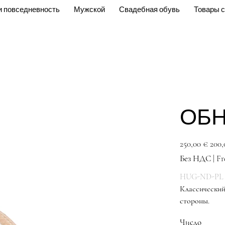
и повседневность
Мужской
Свадебная обувь
Товары с
ОБ
Первоначальная
Спецц
250,00 €
200,
цена
Без НДС
|
Fr
HUG-ND-PL
Классический
стороны.
Туф
Число