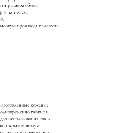
 от размера обуви.
 9 или 10 см.
н.
высокую производительность.
изготовленные кожаные
 одновременно гибкие и
для использования как в
а открытом воздухе.
ть на сухой поверхности.