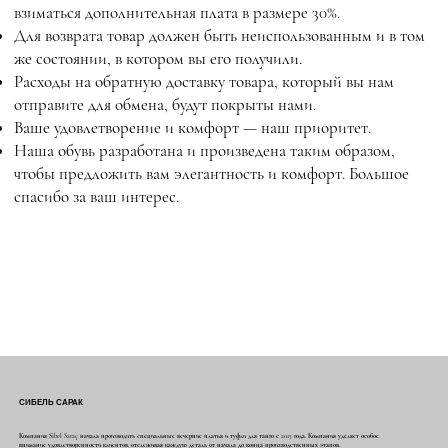
взиматься дополнительная плата в размере 30%.
Для возврата товар должен быть неиспользованным и в том
же состоянии, в котором вы его получили.
Расходы на обратную доставку товара, который вы нам
отправите для обмена, будут покрыты нами.
Ваше удовлетворение и комфорт — наш приоритет.
Наша обувь разработана и произведена таким образом,
чтобы предложить вам элегантность и комфорт. Большое
спасибо за ваш интерес.
СИБЕЛЬ САРАК
Компания Sibel Saraç начала производить специальные вечерние платья и туфли для танго с 2015 года. Компания уделяет особое
внимание удовлетворенности клиентов, отслеживая каждую деталь от начала до конца производственных этапов.