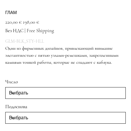
ГЛАМ
Первоначальная
Спеццена
220,00 €
198,00 €
цена
Без НДС
|
Free Shipping
GLM-BLK_STY-HLL
Один из фирменных дизайнов, привлекающий внимание
элегантностью с пятью узлами-ремешками, закрепленными
камнями тонкой работы, которые не спадают с каблука.
Черные туфли
Число
Подоснова