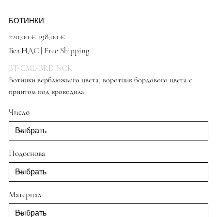
БОТИНКИ
Первоначальная
Спеццена
220,00 €
198,00 €
цена
Без НДС
|
Free Shipping
BT-CML-BRD_NCK
Ботинки верблюжьего цвета, воротник бордового цвета с
принтом под крокодила.
Рассвет
Число
Подоснова
Материал