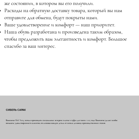
же состоянии, в котором вы его получили.
Расходы на обратную доставку товара, который вы нам
отправите для обмена, будут покрыты нами.
Ваше удовлетворение и комфорт — наш приоритет.
Наша обувь разработана и произведена таким образом,
чтобы предложить вам элегантность и комфорт. Большое
спасибо за ваш интерес.
СИБЕЛЬ САРАК
Компания Sibel Saraç начала производить специальные вечерние платья и туфли для танго с 2015 года. Компания уделяет особое
внимание удовлетворенности клиентов, отслеживая каждую деталь от начала до конца производственных этапов.