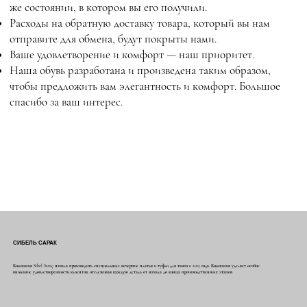
же состоянии, в котором вы его получили.
Расходы на обратную доставку товара, который вы нам
отправите для обмена, будут покрыты нами.
Ваше удовлетворение и комфорт — наш приоритет.
Наша обувь разработана и произведена таким образом,
чтобы предложить вам элегантность и комфорт. Большое
спасибо за ваш интерес.
СИБЕЛЬ САРАК
Компания Sibel Saraç начала производить специальные вечерние платья и туфли для танго с 2015 года. Компания уделяет особое
внимание удовлетворенности клиентов, отслеживая каждую деталь от начала до конца производственных этапов.