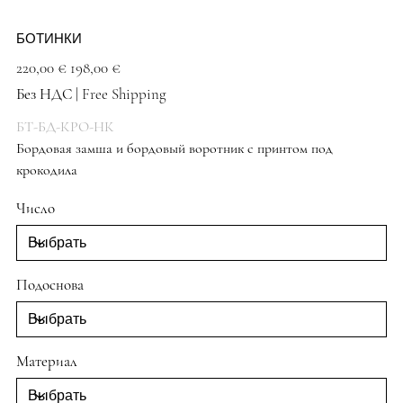
БОТИНКИ
Первоначальная
Спеццена
220,00 €
198,00 €
цена
Без НДС
|
Free Shipping
БТ-БД-КРО-НК
Бордовая замша и бордовый воротник с принтом под
крокодила
бордового цвета
Число
Подоснова
Материал