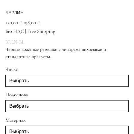
БЕРЛИН
Первоначальная
Спеццена
220,00 €
198,00 €
цена
Без НДС
|
Free Shipping
BRLN-BL
Черные кожаные ремешки с четырьмя полосками и
стандартные браслеты.
Черные туфли
Число
Подоснова
Материал