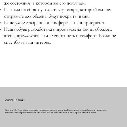
же состоянии, в котором вы его получили.
Расходы на обратную доставку товара, который вы нам
отправите для обмена, будут покрыты нами.
Ваше удовлетворение и комфорт — наш приоритет.
Наша обувь разработана и произведена таким образом,
чтобы предложить вам элегантность и комфорт. Большое
спасибо за ваш интерес.
СИБЕЛЬ САРАК
Компания Sibel Saraç начала производить специальные вечерние платья и туфли для танго с 2015 года. Компания уделяет особое
внимание удовлетворенности клиентов, отслеживая каждую деталь от начала до конца производственных этапов.