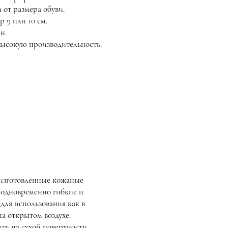
 от размера обуви.
 9 или 10 см.
н.
высокую производительность.
изготовленные кожаные
 одновременно гибкие и
для использования как в
а открытом воздухе.
ть на сухой поверхности.