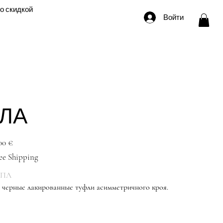
о скидкой
Войти
ЛА
ена
00 €
ee Shipping
-ПЛ
 черные лакированные туфли асимметричного кроя.
Красные