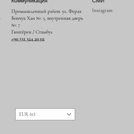
Коммуникация
СМИ
Instagram
Промышленный район. ул. Ферах
и
Бончук Хан №: 5, внутренняя дверь
№: 7
Гюнгёрен / Стамбул
+90 531 324 20 02
EUR (€)