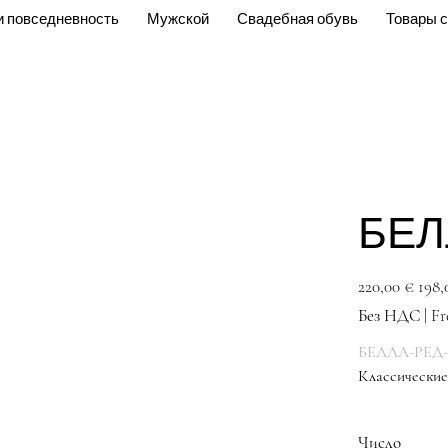
и повседневность
Мужской
Свадебная обувь
Товары с
БЕЛ
Первоначальная
Спецц
220,00 €
198,
цена
Без НДС
|
Fr
БЕЛЛА-РЕД
Классические
туфли
Число