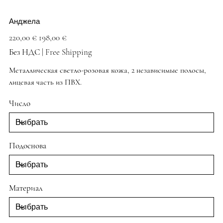
Анджела
Первоначальная
Спеццена
220,00 €
198,00 €
цена
Без НДС
|
Free Shipping
Металлическая светло-розовая кожа, 2 независимые полосы,
лицевая часть из ПВХ.
Розовые туфли
Число
Подоснова
Материал