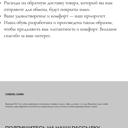
Расходы на обратную доставку товара, который вы нам
отправите для обмена, будут покрыты нами.
Ваше удовлетворение и комфорт — наш приоритет.
Наша обувь разработана и произведена таким образом,
чтобы предложить вам элегантность и комфорт. Большое
спасибо за ваш интерес.
СИБЕЛЬ САРАК
Компания Sibel Saraç начала производить специальные вечерние платья и туфли для танго с 2015 года. Компания уделяет особое
внимание удовлетворенности клиентов, отслеживая каждую деталь от начала до конца производственных этапов.
ПОДПИШИТЕСЬ НА НАШУ РАССЫЛКУ